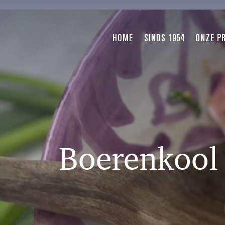
HOME
SINDS 1954
ONZE P
Boerenkool 