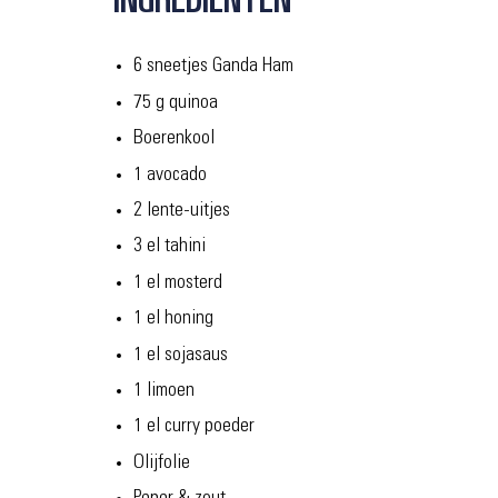
6 sneetjes Ganda Ham
75 g quinoa
Boerenkool
1 avocado
2 lente-uitjes
3 el tahini
1 el mosterd
1 el honing
1 el sojasaus
1 limoen
1 el curry poeder
Olijfolie