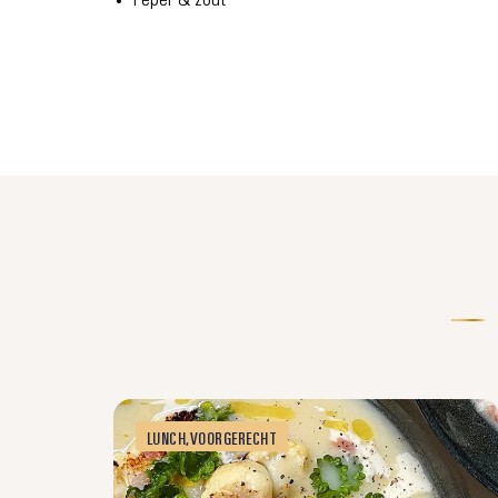
Peper & zout
LUNCH
,
VOORGERECHT