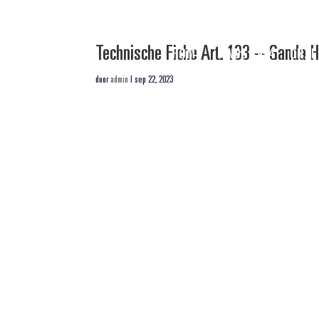
Technische Fiche Art. 133 – Ganda 
HOME
SINDS 1954
ONZE
door
admin
|
sep 22, 2023