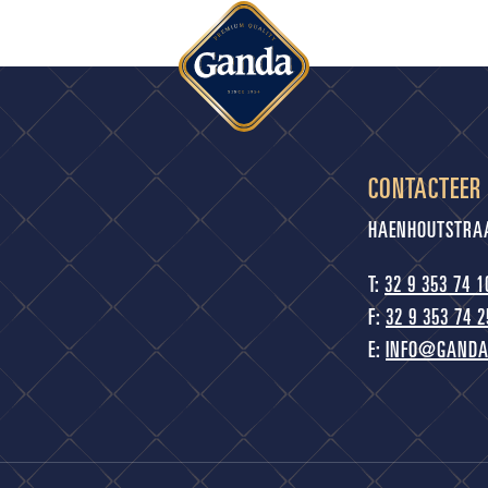
CONTACTEER
HAENHOUTSTRAAT
T:
32 9 353 74 1
F:
32 9 353 74 2
E:
INFO@GANDA