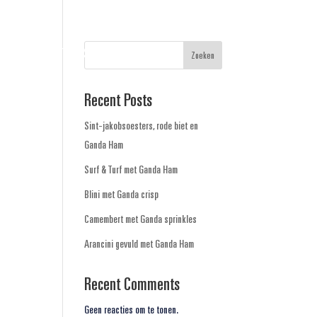
N
CONTACT
SPAARACTIE
Zoeken
Recent Posts
Sint-jakobsoesters, rode biet en
Ganda Ham
Surf & Turf met Ganda Ham
Blini met Ganda crisp
Camembert met Ganda sprinkles
Arancini gevuld met Ganda Ham
Recent Comments
Geen reacties om te tonen.