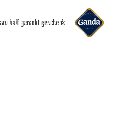
Ham half gerookt geschenk
 PRODUCTEN
VACATURES
RECEPTE