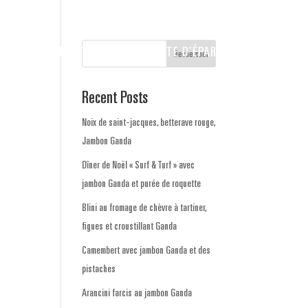
CANTS
CONTACTEZ-NOUS
CARTE D’ÉPARGNE
Rechercher
Recent Posts
Noix de saint-jacques, betterave rouge,
Jambon Ganda
Dîner de Noël « Surf & Turf » avec
jambon Ganda et purée de roquette
Blini au fromage de chèvre à tartiner,
figues et croustillant Ganda
Camembert avec jambon Ganda et des
pistaches
Arancini farcis au jambon Ganda