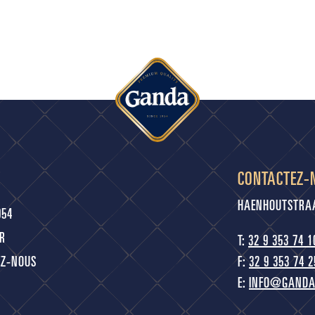
É
CONTACTEZ-
HAENHOUTSTRAAT
954
R
T:
32 9 353 74 1
EZ-NOUS
F:
32 9 353 74 2
E:
INFO@GANDA