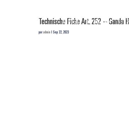
Technische Fiche Art. 252 – Ganda 
ACCUEIL
DEPUIS 1954
NOS 
par
admin
|
Sep 22, 2023