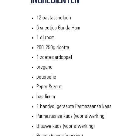
12
pastaschelpen
6 sneetjes Ganda Ham
1
dl
room
200-250g
ricotta
1 zoete aardappel
oregano
peterselie
Peper & zout
basilicum
1 handvol geraspte
Parmezaanse
kaas
Parmezaanse kaas (voor afwerking)
Blauwe kaas (voor afwerking)