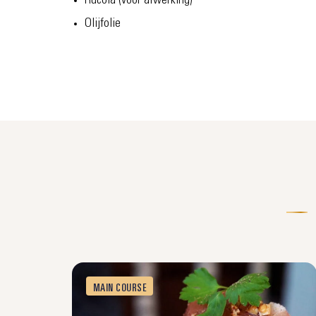
Rucola (voor afwerking)
Olijfolie
MAIN COURSE